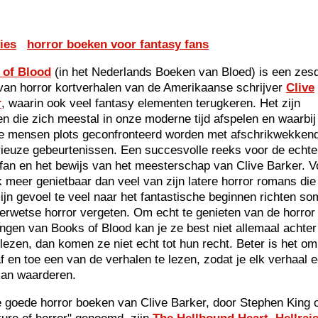
ies
horror boeken voor fantasy fans
 of Blood
(in het Nederlands Boeken van Bloed) is een zesd
van horror kortverhalen van de Amerikaanse schrijver
Clive
r
, waarin ook veel fantasy elementen terugkeren. Het zijn
en die zich meestal in onze moderne tijd afspelen en waarbij
 mensen plots geconfronteerd worden met afschrikwekkend
ieuze gebeurtenissen. Een succesvolle reeks voor de echte
 fan en het bewijs van het meesterschap van Clive Barker. V
k meer genietbaar dan veel van zijn latere horror romans die
ijn gevoel te veel naar het fantastische beginnen richten s
erwetse horror vergeten. Om echt te genieten van de horror
lingen van Books of Blood kan je ze best niet allemaal achter
 lezen, dan komen ze niet echt tot hun recht. Beter is het om
f en toe een van de verhalen te lezen, zodat je elk verhaal e
kan waarderen.
 goede horror boeken van Clive Barker, door Stephen King o