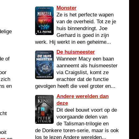
Monster
Ze is het perfecte wapen
van de overheid. Tot ze je
huis binnendringt. Joe
elige
Gerhard is goed in zijn
werk. Hij werkt in een geheime...
De huismeester
e of
Wanneer Macy een baan
aanneemt als huismeester
oor
via Craigslist, komt ze
 zich
erachter dat de functie
oms en
gevolgen heeft die veel groter en...
Andere werelden dan
deze
Dit deel bouwt voort op de
cht
voorgaande delen van
de Talisman-trilogie en
de Donkere toren-serie, maar is ook
oit
los te lezen Andere werelden...