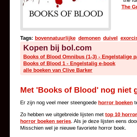
"the f
The G
Tags:
bovennatuurlijke
demonen
duivel
exorc
Kopen bij bol.com
Books of Blood Omnibus (1-3) - Engelstalige 
Books of Blood 1 - Engelstalig e-book
alle boeken van Clive Barker
Met 'Books of Blood' nog niet 
Er zijn nog veel meer steengoede
horror boeken
t
Zo hebben we uitgebreide lijsten met
top 10 horro
horror boeken series
. Als je deze lijsten eens do
Misschien wel je nieuwe favoriete horror boek.