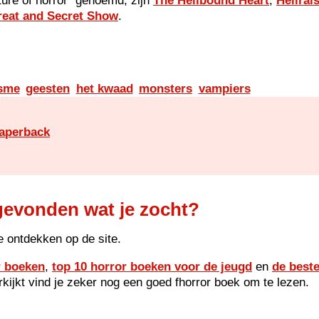
uture of horror" genoemd, zijn
The Hellbound Heart
,
Hellrai
reat and Secret Show
.
isme
geesten
het kwaad
monsters
vampiers
paperback
gevonden wat je zocht?
e ontdekken op de site.
r boeken
,
top 10 horror boeken voor de jeugd
en
de best
orkijkt vind je zeker nog een goed fhorror boek om te lezen.