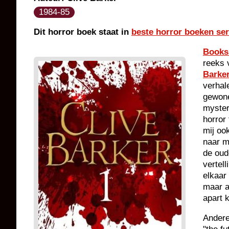
1984-85
Dit horror boek staat in
beste horror boeken ser
Books
reeks 
Barke
verhal
gewone
myster
horror
mij oo
naar m
de oud
vertel
elkaar
maar a
apart 
Andere