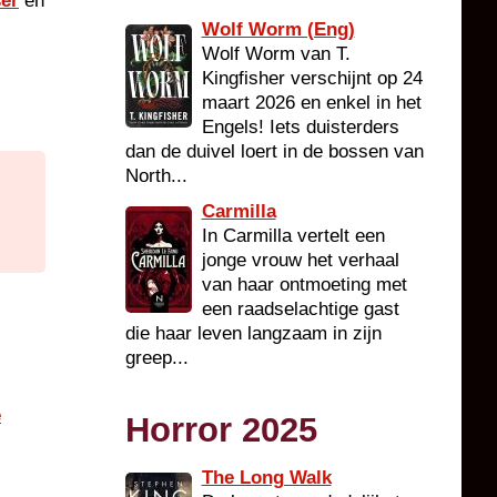
ser
en
Wolf Worm (Eng)
Wolf Worm van T.
Kingfisher verschijnt op 24
maart 2026 en enkel in het
Engels! Iets duisterders
dan de duivel loert in de bossen van
North...
Carmilla
In Carmilla vertelt een
jonge vrouw het verhaal
van haar ontmoeting met
een raadselachtige gast
die haar leven langzaam in zijn
greep...
e
Horror 2025
The Long Walk