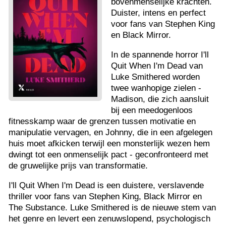
bovenmenselijke krachten.
Duister, intens en perfect
voor fans van Stephen King
en Black Mirror.
In de spannende horror I'll
Quit When I'm Dead van
Luke Smithered worden
twee wanhopige zielen -
Madison, die zich aansluit
bij een meedogenloos
fitnesskamp waar de grenzen tussen motivatie en
manipulatie vervagen, en Johnny, die in een afgelegen
huis moet afkicken terwijl een monsterlijk wezen hem
dwingt tot een onmenselijk pact - geconfronteerd met
de gruwelijke prijs van transformatie.
I'll Quit When I'm Dead is een duistere, verslavende
thriller voor fans van Stephen King, Black Mirror en
The Substance. Luke Smithered is de nieuwe stem van
het genre en levert een zenuwslopend, psychologisch