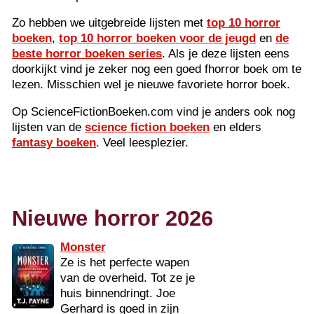
Zo hebben we uitgebreide lijsten met
top 10 horror
boeken
,
top 10 horror boeken voor de jeugd
en
de
beste horror boeken series
. Als je deze lijsten eens
doorkijkt vind je zeker nog een goed fhorror boek om te
lezen. Misschien wel je nieuwe favoriete horror boek.
Op ScienceFictionBoeken.com vind je anders ook nog
lijsten van de
science fiction boeken
en elders
fantasy boeken
. Veel leesplezier.
Nieuwe horror 2026
Monster
Ze is het perfecte wapen
van de overheid. Tot ze je
huis binnendringt. Joe
Gerhard is goed in zijn