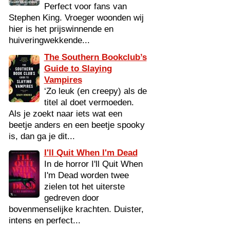
Perfect voor fans van
Stephen King. Vroeger woonden wij
hier is het prijswinnende en
huiveringwekkende...
The Southern Bookclub’s
Guide to Slaying
Vampires
‘Zo leuk (en creepy) als de
titel al doet vermoeden.
Als je zoekt naar iets wat een
beetje anders en een beetje spooky
is, dan ga je dit...
I'll Quit When I'm Dead
In de horror I'll Quit When
I'm Dead worden twee
zielen tot het uiterste
gedreven door
bovenmenselijke krachten. Duister,
intens en perfect...