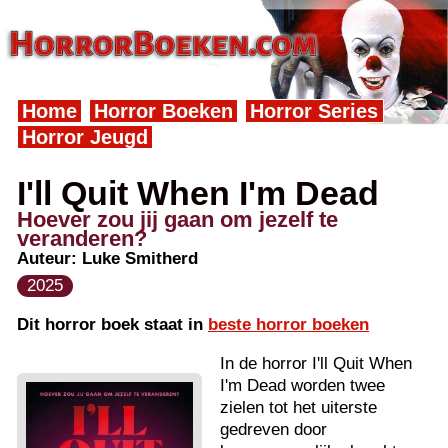
Home
Horror Boeken
Horror Series
Horror Jeugd
I'll Quit When I'm Dead
Hoever zou jij gaan om jezelf te
veranderen?
Auteur:
Luke Smitherd
2025
Dit horror boek staat in
beste horror boeken
In de horror I'll Quit When
I'm Dead worden twee
zielen tot het uiterste
gedreven door