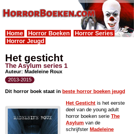
Home
Horror Boeken
Horror Series
Horror Jeugd
Het gesticht
The Asylum series 1
Auteur:
Madeleine Roux
2013-2015
Dit horror boek staat in
beste horror boeken jeugd
Het Gesticht
is het eerste
deel van de young adult
horror boeken serie
The
Asylum
van de
schrijfster
Madeleine