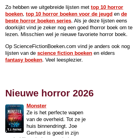
Zo hebben we uitgebreide lijsten met
top 10 horror
boeken
,
top 10 horror boeken voor de jeugd
en
de
beste horror boeken series
. Als je deze lijsten eens
doorkijkt vind je zeker nog een goed fhorror boek om te
lezen. Misschien wel je nieuwe favoriete horror boek.
Op ScienceFictionBoeken.com vind je anders ook nog
lijsten van de
science fiction boeken
en elders
fantasy boeken
. Veel leesplezier.
Nieuwe horror 2026
Monster
Ze is het perfecte wapen
van de overheid. Tot ze je
huis binnendringt. Joe
Gerhard is goed in zijn