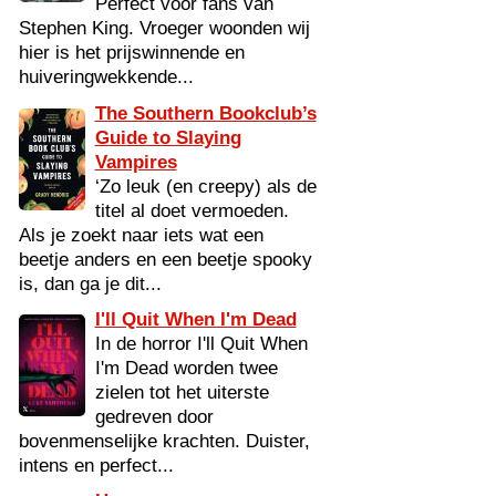
Perfect voor fans van
Stephen King. Vroeger woonden wij
hier is het prijswinnende en
huiveringwekkende...
The Southern Bookclub’s
Guide to Slaying
Vampires
‘Zo leuk (en creepy) als de
titel al doet vermoeden.
Als je zoekt naar iets wat een
beetje anders en een beetje spooky
is, dan ga je dit...
I'll Quit When I'm Dead
In de horror I'll Quit When
I'm Dead worden twee
zielen tot het uiterste
gedreven door
bovenmenselijke krachten. Duister,
intens en perfect...