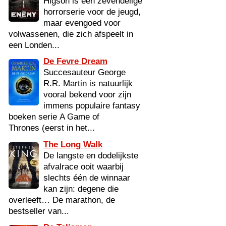
Higson is een zevendelige
horrorserie voor de jeugd,
maar evengoed voor
volwassenen, die zich afspeelt in
een Londen...
De Fevre Dream
Succesauteur George
R.R. Martin is natuurlijk
vooral bekend voor zijn
immens populaire fantasy
boeken serie A Game of
Thrones (eerst in het...
The Long Walk
De langste en dodelijkste
afvalrace ooit waarbij
slechts één de winnaar
kan zijn: degene die
overleeft… De marathon, de
bestseller van...