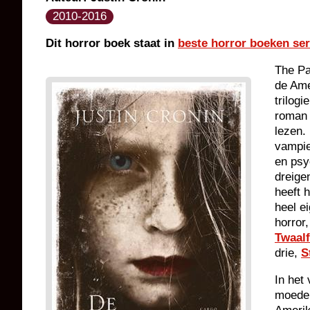
2010-2016
Dit horror boek staat in
beste horror boeken ser
The Pa
de Ame
trilogie
roman 
lezen. 
vampie
en psy
dreige
heeft 
heel e
horror,
Twaalf
drie,
S
In het
moeder