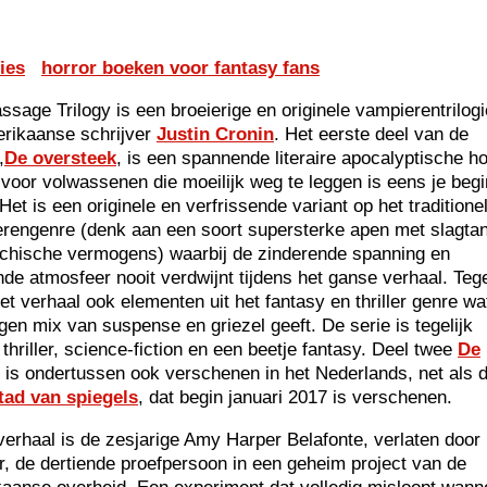
ies
horror boeken voor fantasy fans
ssage Trilogy is een broeierige en originele vampierentrilog
rikaanse schrijver
Justin Cronin
. Het eerste deel van de
,
De oversteek
, is een spannende literaire apocalyptische ho
voor volwassenen die moeilijk weg te leggen is eens je begi
Het is een originele en verfrissende variant op het traditione
rengenre (denk aan een soort supersterke apen met slagta
chische vermogens) waarbij de zinderende spanning en
nde atmosfeer nooit verdwijnt tijdens het ganse verhaal. Tege
het verhaal ook elementen uit het fantasy en thriller genre wa
igen mix van suspense en griezel geeft. De serie is tegelijk
 thriller, science-fiction en een beetje fantasy. Deel twee
De
is ondertussen ook verschenen in het Nederlands, net als d
tad van spiegels
, dat begin januari 2017 is verschenen.
 verhaal is de zesjarige Amy Harper Belafonte, verlaten door
, de dertiende proefpersoon in een geheim project van de