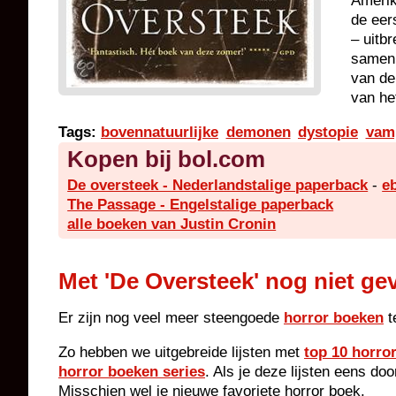
Amerik
de eer
– uitb
samen 
van de
van he
Tags:
bovennatuurlijke
demonen
dystopie
vam
Kopen bij bol.com
De oversteek - Nederlandstalige paperback
-
e
The Passage - Engelstalige paperback
alle boeken van Justin Cronin
Met 'De Oversteek' nog niet ge
Er zijn nog veel meer steengoede
horror boeken
t
Zo hebben we uitgebreide lijsten met
top 10 horro
horror boeken series
. Als je deze lijsten eens do
Misschien wel je nieuwe favoriete horror boek.