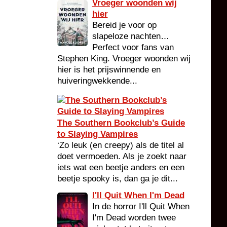
Vroeger woonden wij
hier
Bereid je voor op
slapeloze nachten…
Perfect voor fans van
Stephen King. Vroeger woonden wij
hier is het prijswinnende en
huiveringwekkende...
The Southern Bookclub’s Guide
to Slaying Vampires
‘Zo leuk (en creepy) als de titel al
doet vermoeden. Als je zoekt naar
iets wat een beetje anders en een
beetje spooky is, dan ga je dit...
I'll Quit When I'm Dead
In de horror I'll Quit When
I'm Dead worden twee