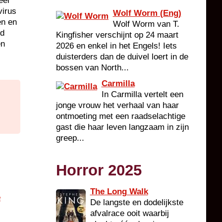
eer
virus
Wolf Worm (Eng)
en en
Wolf Worm van T.
rd
Kingfisher verschijnt op 24 maart
en
2026 en enkel in het Engels! Iets
duisterders dan de duivel loert in de
bossen van North...
Carmilla
In Carmilla vertelt een
jonge vrouw het verhaal van haar
ontmoeting met een raadselachtige
gast die haar leven langzaam in zijn
greep...
Horror 2025
The Long Walk
e
De langste en dodelijkste
afvalrace ooit waarbij