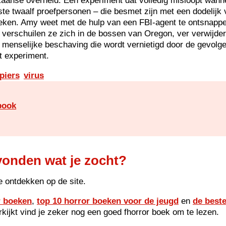
aanse overheid. Een experiment dat volledig misloopt wann
ste twaalf proefpersonen – die besmet zijn met een dodelijk 
reken. Amy weet met de hulp van een FBI-agent te ontsnapp
verschuilen ze zich in de bossen van Oregon, ver verwijde
 menselijke beschaving die wordt vernietigd door de gevolg
t experiment.
piers
virus
book
vonden wat je zocht?
e ontdekken op de site.
r boeken
,
top 10 horror boeken voor de jeugd
en
de best
orkijkt vind je zeker nog een goed fhorror boek om te lezen.