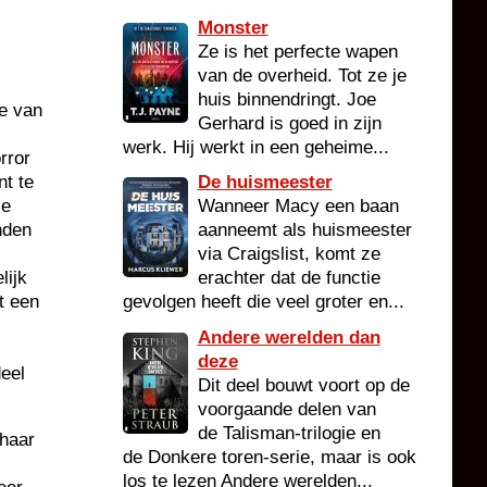
Monster
Ze is het perfecte wapen
van de overheid. Tot ze je
huis binnendringt. Joe
ie van
Gerhard is goed in zijn
werk. Hij werkt in een geheime...
rror
nt te
De huismeester
le
Wanneer Macy een baan
nden
aanneemt als huismeester
via Craigslist, komt ze
lijk
erachter dat de functie
t een
gevolgen heeft die veel groter en...
Andere werelden dan
deze
eel
Dit deel bouwt voort op de
voorgaande delen van
de Talisman-trilogie en
 haar
de Donkere toren-serie, maar is ook
los te lezen Andere werelden...