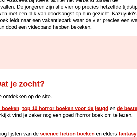
ki Asakawa bij toeval achter het verband tussen de
vallen. De jongeren zijn alle vier op precies hetzelfde tijdsti
ven met een blik van doodsangst op hun gezicht. Kazuyuki's
oek leidt naar een vakantiepark waar de vier precies een w
un dood een videoband hebben bekeken.
at je zocht?
e ontdekken op de site.
r boeken
,
top 10 horror boeken voor de jeugd
en
de best
orkijkt vind je zeker nog een goed fhorror boek om te lezen.
og lijsten van de
science fiction boeken
en elders
fantasy