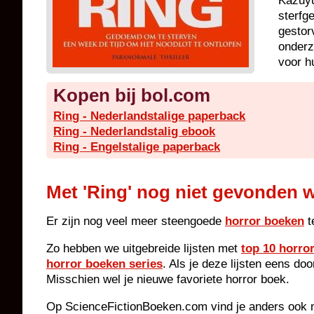
Kazuyu
sterfge
gestor
onderz
voor h
Kopen bij bol.com
Ring - Nederlandstalige paperback
Ring - Nederlandstalig ebook
Ring - Engelstalige paperback
Met 'Ring' nog niet gevonden w
Er zijn nog veel meer steengoede
horror boeken
t
Zo hebben we uitgebreide lijsten met
top 10 horro
horror boeken series
. Als je deze lijsten eens do
Misschien wel je nieuwe favoriete horror boek.
Op ScienceFictionBoeken.com vind je anders ook n