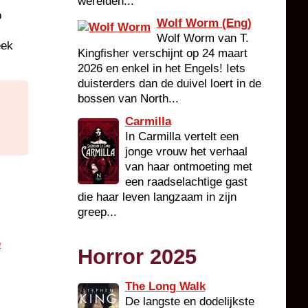
werelden...
p
Wolf Worm (Eng)
Wolf Worm van T.
eek
Kingfisher verschijnt op 24 maart
2026 en enkel in het Engels! Iets
duisterders dan de duivel loert in de
bossen van North...
Carmilla
In Carmilla vertelt een
jonge vrouw het verhaal
van haar ontmoeting met
een raadselachtige gast
die haar leven langzaam in zijn
greep...
e
Horror 2025
The Long Walk
De langste en dodelijkste