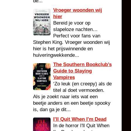
de...
Vroeger woonden wij
hier
Bereid je voor op
slapeloze nachten…
Perfect voor fans van
Stephen King. Vroeger woonden wij
hier is het prijswinnende en
huiveringwekkende...
The Southern Bookclub’s
Guide to Slaying
Vampires
‘Zo leuk (en creepy) als de
titel al doet vermoeden.
Als je zoekt naar iets wat een
beetje anders en een beetje spooky
is, dan ga je dit...
I'll Quit When I'm Dead
In de horror I'll Quit When