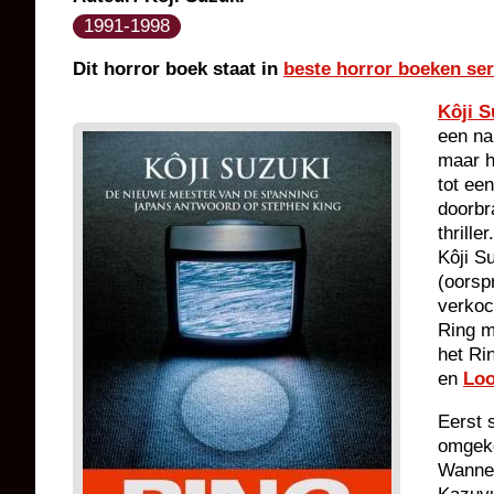
1991-1998
Dit horror boek staat in
beste horror boeken ser
Kôji S
een na
maar h
tot ee
doorbr
thrill
Kôji S
(oorsp
verkoc
Ring m
het Ri
en
Lo
Eerst s
omgeko
Wannee