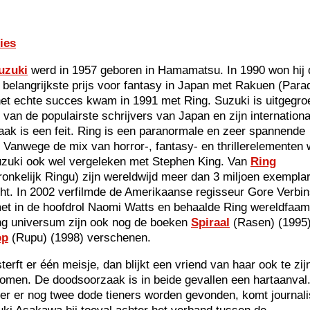
ies
uzuki
werd in 1957 geboren in Hamamatsu. In 1990 won hij 
 belangrijkste prijs voor fantasy in Japan met Rakuen (Parad
et echte succes kwam in 1991 met Ring. Suzuki is uitgegro
n van de populairste schrijvers van Japan en zijn internationa
aak is een feit. Ring is een paranormale en zeer spannende
er. Vanwege de mix van horror-, fantasy- en thrillerelementen 
uzuki ook wel vergeleken met Stephen King. Van
Ring
ronkelijk Ringu) zijn wereldwijd meer dan 3 miljoen exempla
ht. In 2002 verfilmde de Amerikaanse regisseur Gore Verbin
et in de hoofdrol Naomi Watts en behaalde Ring wereldfaam
ng universum zijn ook nog de boeken
Spiraal
(Rasen) (1995
op
(Rupu) (1998) verschenen.
terft er één meisje, dan blijkt een vriend van haar ook te zij
men. De doodsoorzaak is in beide gevallen een hartaanval
r er nog twee dode tieners worden gevonden, komt journali