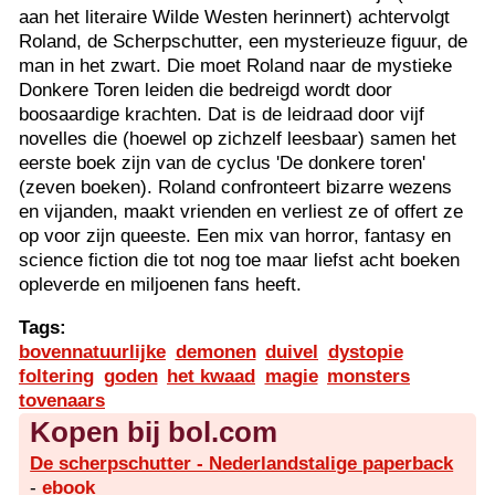
aan het literaire Wilde Westen herinnert) achtervolgt
Roland, de Scherpschutter, een mysterieuze figuur, de
man in het zwart. Die moet Roland naar de mystieke
Donkere Toren leiden die bedreigd wordt door
boosaardige krachten. Dat is de leidraad door vijf
novelles die (hoewel op zichzelf leesbaar) samen het
eerste boek zijn van de cyclus 'De donkere toren'
(zeven boeken). Roland confronteert bizarre wezens
en vijanden, maakt vrienden en verliest ze of offert ze
op voor zijn queeste. Een mix van horror, fantasy en
science fiction die tot nog toe maar liefst acht boeken
opleverde en miljoenen fans heeft.
Tags:
bovennatuurlijke
demonen
duivel
dystopie
foltering
goden
het kwaad
magie
monsters
tovenaars
Kopen bij bol.com
De scherpschutter - Nederlandstalige paperback
-
ebook