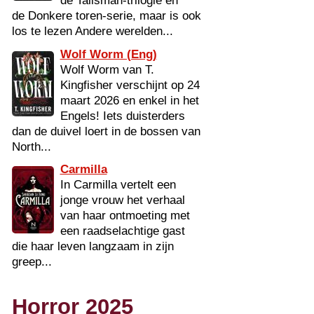
de Talisman-trilogie en
de Donkere toren-serie, maar is ook
los te lezen Andere werelden...
Wolf Worm (Eng)
Wolf Worm van T.
Kingfisher verschijnt op 24
maart 2026 en enkel in het
Engels! Iets duisterders
dan de duivel loert in de bossen van
North...
Carmilla
In Carmilla vertelt een
jonge vrouw het verhaal
van haar ontmoeting met
een raadselachtige gast
die haar leven langzaam in zijn
greep...
Horror 2025