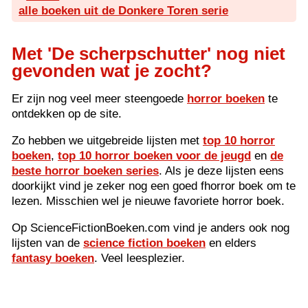
alle boeken uit de Donkere Toren serie
Met 'De scherpschutter' nog niet
gevonden wat je zocht?
Er zijn nog veel meer steengoede
horror boeken
te
ontdekken op de site.
Zo hebben we uitgebreide lijsten met
top 10 horror
boeken
,
top 10 horror boeken voor de jeugd
en
de
beste horror boeken series
. Als je deze lijsten eens
doorkijkt vind je zeker nog een goed fhorror boek om te
lezen. Misschien wel je nieuwe favoriete horror boek.
Op ScienceFictionBoeken.com vind je anders ook nog
lijsten van de
science fiction boeken
en elders
fantasy boeken
. Veel leesplezier.